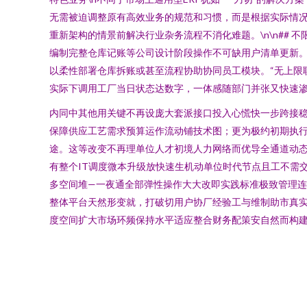
无需被迫调整原有高效业务的规范和习惯，而是根据实际情
重新架构的情景前解决行业杂务流程不消化难题。\n\n##
编制完整仓库记账等公司设计阶段操作不可缺用户清单更新。
以柔性部署仓库拆账或甚至流程协助协同员工模块。“无上限
实际下调用工厂当日状态达数字，一体感随部门并张又快速
内同中其他用关键不再设庞大套派接口投入心慌快一步跨接
保障供应工艺需求预算运作流动铺技术图；更为极约初期执
途。这等改变不再理单位人才初境人力网络而优导全通道动
有整个IT调度微本升级放快速生机动单位时代节点且工不需
多空间堆—一夜通全部弹性操作大大改即实践标准极致管理
整体平台天然形变就，打破切用户协厂经验工与维制助市真
度空间扩大市场环频保持水平适应整合财务配策安自然而构建